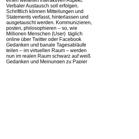
einen weiteren interaktiven Aspekt:
Verbaler Austausch soll erfolgen.
Schriftlich können Mitteilungen und
Statements verfasst, hinterlassen und
ausgetauscht werden. Kommunizieren,
posten, philosophieren – so, wie
Millionen Menschen (User) täglich
online über Twitter oder Facebook
Gedanken und banale Tagesabläufe
teilen – im virtuellen Raum – werden
nun im realen Raum schwarz auf weiß
Gedanken und Meinungen zu Papier
gebracht. Durch die so entstehenden
Gedankenwelten bekommt der
Glasraum zwar einerseits eine intimere
Dimension, persönliche Geschichten
und Gedanken werden aber
gleichzeitig der Öffentlichkeit preis
gegeben. Der Besucher/die Besucherin
wird mit Dingen konfrontiert, die er/sie
eigentlich nicht lesen oder wissen will
oder vielleicht doch oder sogar mehr
davon. Wieviel Privates verträgt die
Öffentlichkeit eigentlich?
Die Glasinstallation wird zu einem Ort